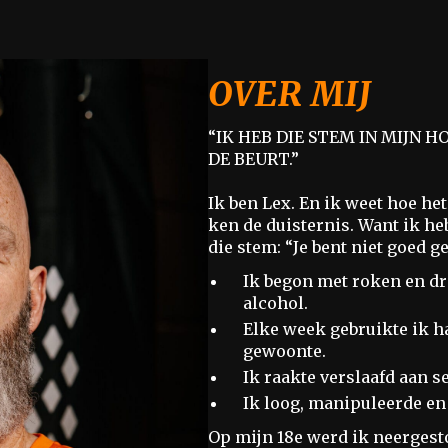
OVER MIJ
“IK HEB DIE STEM IN MIJN H
DE BEURT.”
Ik ben Lex. En ik weet hoe het 
ken de duisternis. Want ik heb
die stem: “Je bent niet goed g
Ik begon met roken en dro
alcohol.
Elke week gebruikte ik h
gewoonte.
Ik raakte verslaafd aan s
Ik loog, manipuleerde en 
Op mijn 18e werd ik neergest