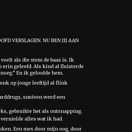
OOFD VERSLAGEN. NU BEN JIJ AAN
voelt als die stem de baas is. Ik
 erin geleefd. Als kind al fluisterde
enoeg.” En ik geloofde hem.
nk op jonge leeftijd al flink
arddrugs, snuiven werd een
eks, gebruikte het als ontsnapping.
vernielde alles wat ik had.
oken. Een mes door mijn oog, door