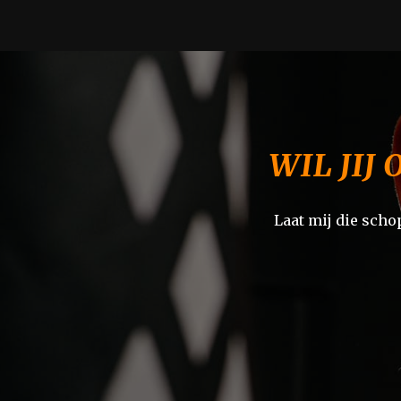
WIL JIJ
Laat mij die schop