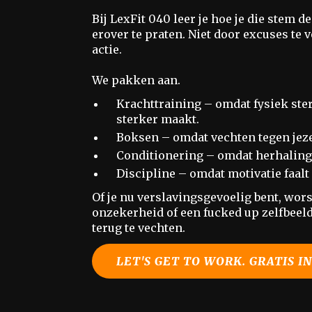
Bij LexFit 040 leer je hoe je die stem 
erover te praten. Niet door excuses te
actie.
We pakken aan.
Krachttraining – omdat fysiek ste
sterker maakt.
Boksen – omdat vechten tegen jezel
Conditionering – omdat herhaling d
Discipline – omdat motivatie faalt 
Of je nu verslavingsgevoelig bent, wors
onzekerheid of een fucked up zelfbeeld.
terug te vechten.
LET'S GET TO WORK. GRATIS I